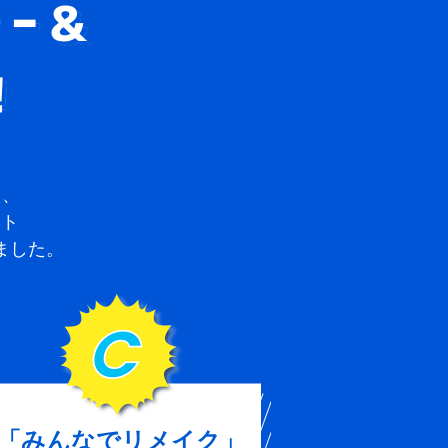
大募集！
て、
クト
ました。
「みんなでリメイク」