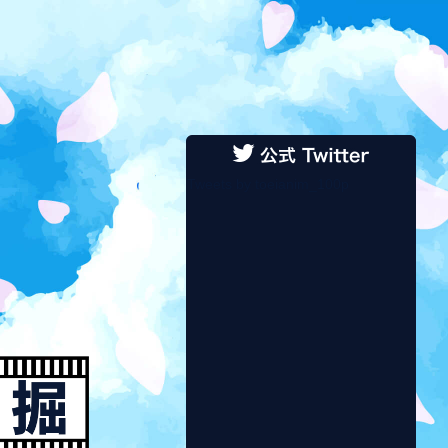
Tweets by toeianim_100p