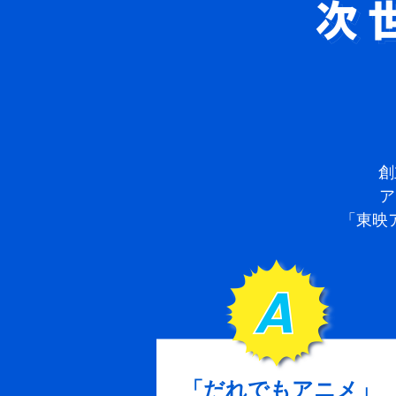
世界に羽
創
ア
「東映
「だれでもアニメ」