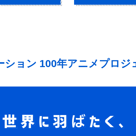
画
社長総評
ーション
100年アニメプロ